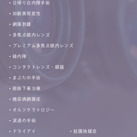
日帰り白内障手術
加齢黄斑変性
網膜剥離
多焦点眼内レンズ
プレミアム多焦点眼内レンズ
緑内障
コンタクトレンズ・眼鏡
まぶたの手術
眼瞼下垂治療
糖尿病網膜症
オルソケラトロジー
涙道の手術
ドライアイ
結膜弛緩症