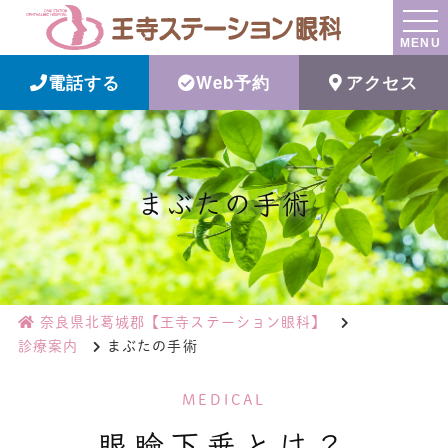
MENU
電話する
Web予約
アクセス
まぶたの手術
奈良県北葛城郡【王寺ステーション眼科】
診療案内
まぶたの手術
MEDICAL
眼瞼下垂とは？